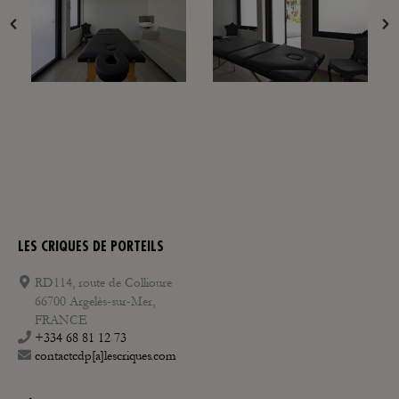
LES CRIQUES DE PORTEILS
RD114, route de Collioure
66700 Argelès-sur-Mer,
FRANCE
+334 68 81 12 73
contactcdp[a]lescriques.com