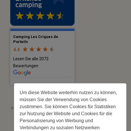
Camping Les Criques de
Porteils
4.4
Lesen Sie alle 2072
Bewertungen
Um diese Website weiterhin nutzen zu können,
müssen Sie der Verwendung von Cookies
zustimmen. Sie können Cookies für Statistiken
©2026 Les Criques de Porteils | SIRET: 539 925 636 00026 - Classement 5
zur Nutzung der Website und Cookies für die
étoiles Tourisme N°C66-001852-004 du 28 mai 2026 – 244 Stellplätze
Site web réalisé par
Cédric Postel Webmaster
Personalisierung von Werbung und
Verbindungen zu sozialen Netzwerken