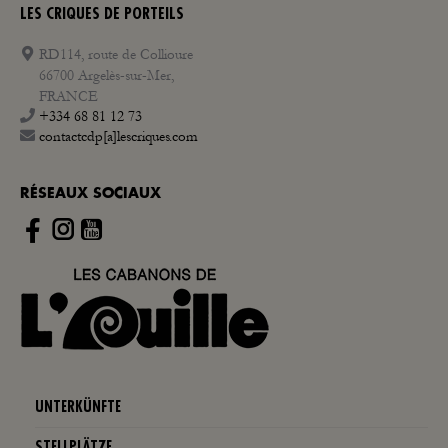
LES CRIQUES DE PORTEILS
RD114, route de Collioure
66700 Argelès-sur-Mer,
FRANCE
+334 68 81 12 73
contactcdp[a]lescriques.com
RÉSEAUX SOCIAUX
Instagram
UNTERKÜNFTE
STELLPLÄTZE