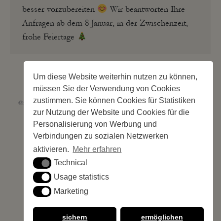
besser vorzubereiten
Wir beantworten Ihre
Anfragen ab dem 8 Januar, in der Zwischenzeit,
frohe Feiertage
Um diese Website weiterhin nutzen zu können,
müssen Sie der Verwendung von Cookies
zustimmen. Sie können Cookies für Statistiken
©2026 Les Criques de Porteils | SIRET: 539 925 636 00026 - Classement 5
zur Nutzung der Website und Cookies für die
étoiles Tourisme N°C66-001852-004 du 28 mai 2026 – 244 Stellplätze
Site web réalisé par
Cédric Postel Webmaster
Personalisierung von Werbung und
Verbindungen zu sozialen Netzwerken
aktivieren.
Mehr erfahren
Technical
Technical
Usage statistics
Usage statistics
Marketing
Marketing
sichern
ermöglichen