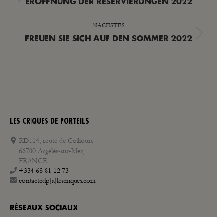
Vorheriger
ERÖFFNUNG DER RESERVIERUNGEN 2022
Beitrag:
NÄCHSTES
Nächster
FREUEN SIE SICH AUF DEN SOMMER 2022
Beitrag:
LES CRIQUES DE PORTEILS
RD114, route de Collioure
66700 Argelès-sur-Mer,
FRANCE
+334 68 81 12 73
contactcdp[a]lescriques.com
RÉSEAUX SOCIAUX