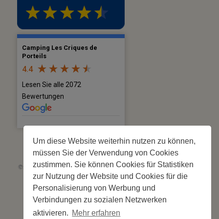
Camping Les Criques de
Porteils
4.4
Lesen Sie alle 2072
Bewertungen
Um diese Website weiterhin nutzen zu können,
müssen Sie der Verwendung von Cookies
zustimmen. Sie können Cookies für Statistiken
©2026 Les Criques de Porteils | SIRET: 539 925 636 00026 - Classement 5
zur Nutzung der Website und Cookies für die
étoiles Tourisme N°C66-001852-004 du 28 mai 2026 – 244 Stellplätze
Site web réalisé par
Cédric Postel Webmaster
Personalisierung von Werbung und
Verbindungen zu sozialen Netzwerken
aktivieren.
Mehr erfahren