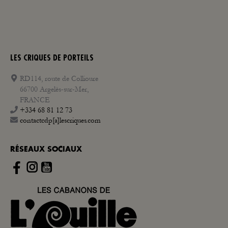
LES CRIQUES DE PORTEILS
RD114, route de Collioure
66700 Argelès-sur-Mer,
FRANCE
+334 68 81 12 73
contactcdp[a]lescriques.com
RÉSEAUX SOCIAUX
Instagram