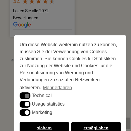
4.4
Lesen Sie alle 2072
Bewertungen
Um diese Website weiterhin nutzen zu können,
müssen Sie der Verwendung von Cookies
zustimmen. Sie können Cookies für Statistiken
©2026 Les Criques de Porteils | SIRET: 539 925 636 00026 - Classement 5
zur Nutzung der Website und Cookies für die
étoiles Tourisme N°C66-001852-004 du 28 mai 2026 – 244 Stellplätze
Site web réalisé par
Cédric Postel Webmaster
Personalisierung von Werbung und
Verbindungen zu sozialen Netzwerken
aktivieren.
Mehr erfahren
Technical
Technical
Usage statistics
Usage statistics
Marketing
Marketing
G
sichern
ermöglichen