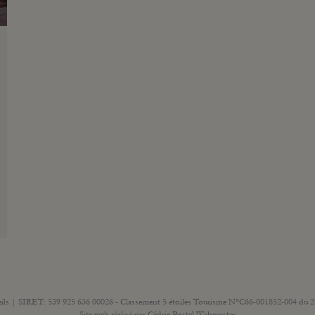
ils | SIRET: 539 925 636 00026 - Classement 5 étoiles Tourisme N°C66-001852-004 du 28
Site web réalisé par
Cédric Postel Webmaster