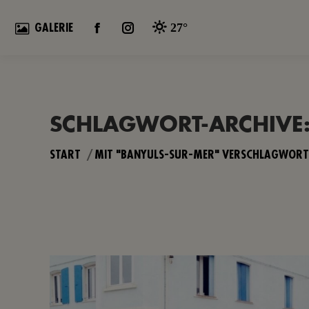
27°
GALERIE
FACEBOOK
INSTAGRAM
PAGE
PAGE
OPENS
OPENS
IN
IN
NEW
NEW
SCHLAGWORT-ARCHIVE
WINDOW
WINDOW
Sie befinden sich hier:
START
MIT "BANYULS-SUR-MER" VERSCHLAGWORTE