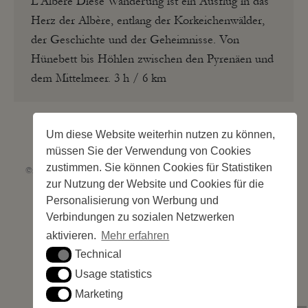
L’Albère Diese Wanderung ist ein Ausflug in das
Herz der Albère, entlang der Korkeichenwälder,
der Geschichte und der Geheimnisse. Von
Hünebett bis Höhlen zwischen den Pyrenäen und
dem Mittelmeer. 3 h / 6 km
Um diese Website weiterhin nutzen zu können,
müssen Sie der Verwendung von Cookies
zustimmen. Sie können Cookies für Statistiken
©2026 Les Criques de Porteils | SIRET: 539 925 636 00026 - Classement 5
zur Nutzung der Website und Cookies für die
étoiles Tourisme N°C66-001852-004 du 28 mai 2026 – 244 Stellplätze
Site web réalisé par
Cédric Postel Webmaster
Personalisierung von Werbung und
Verbindungen zu sozialen Netzwerken
aktivieren.
Mehr erfahren
Technical
Technical
Usage statistics
Usage statistics
Marketing
Marketing