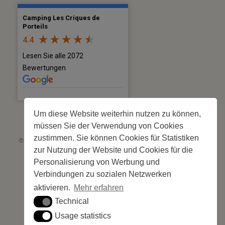
Camping Les Criques de
Porteils
4.4
Lesen Sie alle 2072
Bewertungen
Um diese Website weiterhin nutzen zu können,
müssen Sie der Verwendung von Cookies
zustimmen. Sie können Cookies für Statistiken
©2026 Les Criques de Porteils | SIRET: 539 925 636 00026 - Classement 5
zur Nutzung der Website und Cookies für die
étoiles Tourisme N°C66-001852-004 du 28 mai 2026 – 244 Stellplätze
Site web réalisé par
Cédric Postel Webmaster
Personalisierung von Werbung und
Verbindungen zu sozialen Netzwerken
aktivieren.
Mehr erfahren
Technical
Technical
Usage statistics
Usage statistics