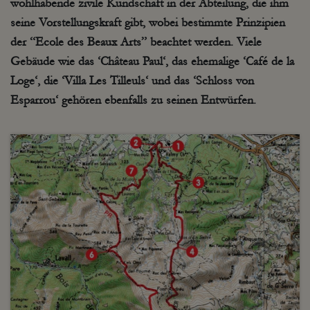
wohlhabende zivile Kundschaft in der Abteilung, die ihm
seine Vorstellungskraft gibt, wobei bestimmte Prinzipien
der “
Ecole
des Beaux Arts” beachtet werden. Viele
Gebäude wie das
‘Château Paul‘,
das ehemalige
‘Café
de la
Loge‘,
die
‘Villa
Les
Tilleuls
‘
und das
‘Schloss
von
Esparrou
‘
gehören ebenfalls zu seinen Entwürfen.