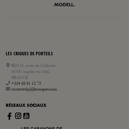
Beitrag:
MODELL.
LES CRIQUES DE PORTEILS
RD114, route de Collioure
66700 Argelès-sur-Mer,
FRANCE
+334 68 81 12 73
contactcdp[a]lescriques.com
RÉSEAUX SOCIAUX
Instagram